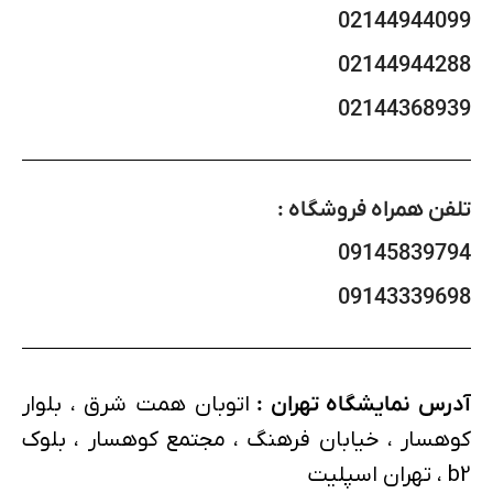
02144944099
02144944288
02144368939
تلفن همراه فروشگاه :
09145839794
09143339698
آدرس نمایشگاه تهران :
اتوبان همت شرق ، بلوار
کوهسار ، خیابان فرهنگ ، مجتمع کوهسار ، بلوک
b2 ، تهران اسپلیت