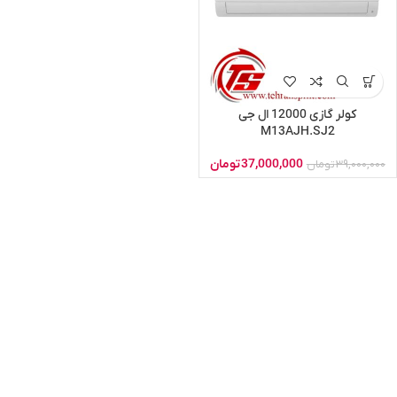
کولر گازی 12000 ال جی
M13AJH.SJ2
37,000,000
تومان
39,000,000
تومان