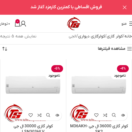
فروش اقساطی با کمترین کارمزد آغاز شد
0
منو
0
تومان
خانه
کولر گازی
کولرگازی دیواری
الجی
نمایش همه 5 نتیجه
مشاهده فیلترها
-6%
-4%
ناموجود
ناموجود
کولر گازی 36000 ال جی M36AKH-
کولر گازی 30000 ال جی
LSN303HLV
SK2