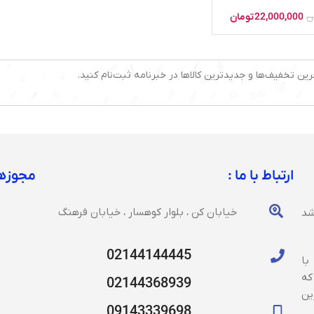
22,000,000
تومان
ن
رین تخفیف‌ها و جدیدترین کالاها در خبرنامه ثبت‌نام کنید.
ارتباط با ما :
مجوزها
خیابان کن ، بلوار کوهسار ، خیابان فرهنگ
شد
02144144445
با
که
02144368939
ین
09143339698