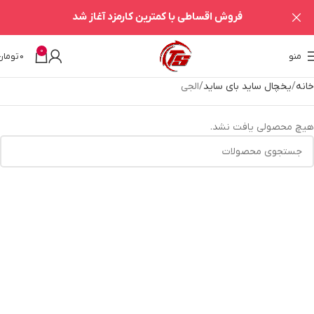
فروش اقساطی با کمترین کارمزد آغاز شد
0
منو
0
تومان
خانه
یخچال ساید بای ساید
الجی
هیچ محصولی یافت نشد.