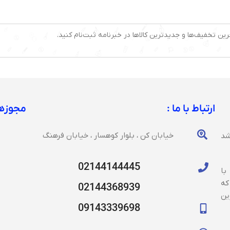
رین تخفیف‌ها و جدیدترین کالاها در خبرنامه ثبت‌نام کنید.
ارتباط با ما :
مجوزها
خیابان کن ، بلوار کوهسار ، خیابان فرهنگ
شد
02144144445
با
که
02144368939
ین
09143339698