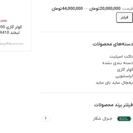
قیمت:
20,000,000 تومان
—
44,000,000 تومان
فیلتر
لبخند GNRR-30GRAA-I R410
دسته‌های محصولات
45,000,000
توما
داکت اسپلیت
دسته بندی نشده
کولر گازی
لباسشویی‌
یخچال ساید بای ساید
فیلتر برند محصولات
جنرال شکار
4