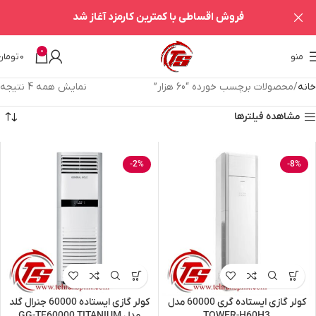
فروش اقساطی با کمترین کارمزد آغاز شد
0
منو
0
تومان
خانه
محصولات برچسب خورده “60 هزار”
نمایش همه 4 نتیجه
مشاهده فیلترها
-2%
-8%
کولر گازی ایستاده گری 60000 مدل
کولر گازی ایستاده 60000 جنرال گلد
TOWER-H60H3
مدل GG-TF60000 TITANIUM