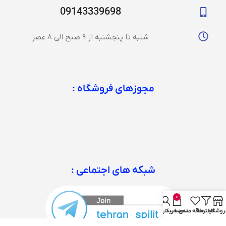
09143339698
شنبه تا پنجشنبه از 9 صبح الی 8 عصر
مجوزهای فروشگاه :
شبکه های اجتماعی :
0
روشگاه
فیلترها
علاقه مندی
سبد خرید
حساب کاربری من