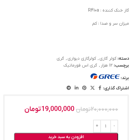
گاز خنک کننده : R410a
میزان سر و صدا : کم
دسته:
کولر گازی
,
کولرگازی دیواری
,
گری
برچسب:
12 هزار
,
گری اس فورماتیک
برند:
اشتراک گذاری:
19,000,000
تومان
20,000,000
تومان
افزودن به سبد خرید