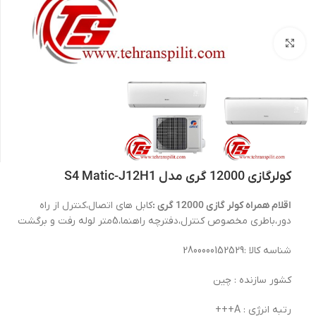
بزرگنمایی تصویر
کولرگازی 12000 گری مدل S4 Matic-J12H1
اقلام همراه کولر گازی 12000 گری :
کابل های اتصال،کنترل از راه
دور،باطری مخصوص کنترل،دفترچه راهنما،5متر لوله رفت و برگشت
شناسه کالا :2800000152529
کشور سازنده : چین
رتبه انرژی : A+++