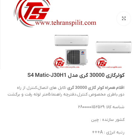
بزرگنمایی تصویر
کولرگازی 30000 گری مدل S4 Matic-J30H1
اقلام همراه کولر گازی 30000 گری :
کابل های اتصال،کنترل از راه
دور،باطری مخصوص کنترل،دفترچه راهنما،5متر لوله رفت و برگشت
شناسه کالا :2800000152529
کشور سازنده : چین
رتبه انرژی : A+++