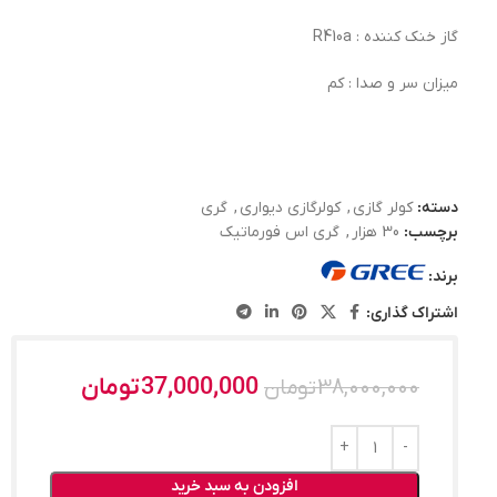
گاز خنک کننده : R410a
میزان سر و صدا : کم
دسته:
کولر گازی
,
کولرگازی دیواری
,
گری
برچسب:
30 هزار
,
گری اس فورماتیک
برند:
اشتراک گذاری:
37,000,000
تومان
38,000,000
تومان
افزودن به سبد خرید