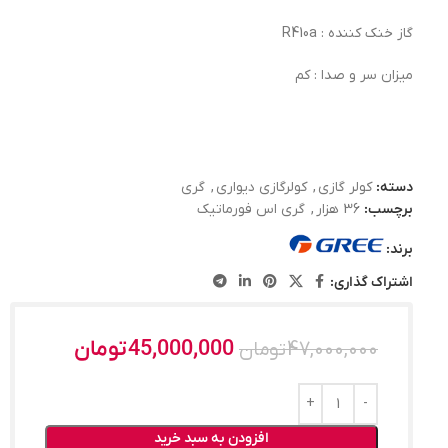
گاز خنک کننده : R410a
میزان سر و صدا : کم
دسته:
کولر گازی
,
کولرگازی دیواری
,
گری
برچسب:
36 هزار
,
گری اس فورماتیک
برند:
اشتراک گذاری:
45,000,000
تومان
47,000,000
تومان
افزودن به سبد خرید