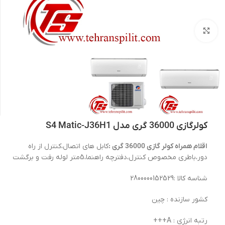
بزرگنمایی تصویر
کولرگازی 36000 گری مدل S4 Matic-J36H1
اقلام همراه کولر گازی 36000 گری :
کابل های اتصال،کنترل از راه
دور،باطری مخصوص کنترل،دفترچه راهنما،5متر لوله رفت و برگشت
شناسه کالا :2800000152529
کشور سازنده : چین
رتبه انرژی : A+++