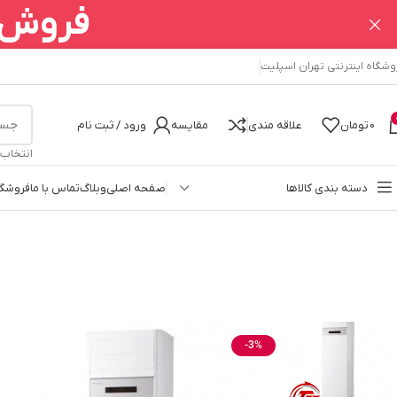
فروش ا
وشگاه اینترنتی تهران اسپلیت
0
تومان
علاقه مندی
مقایسه
ورود / ثبت نام
انتخاب
دسته بندی کالاها
صفحه اصلی
وبلاگ
تماس با ما
فروشگا
خانه
کولر گازی
کولرگازی ایستاده
هایسنس
کولر گازی ایستاده 45000 هایسنس مدل HFH 45FM
-3%