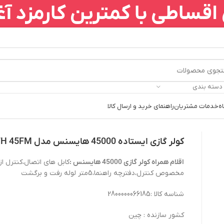
قساطی با کمترین کارمزد آغ
 دسته بندی
ه
خدمات مشتریان
راهنمای خرید و ارسال کالا
کولر گازی ایستاده 45000 هایسنس مدل HFH 45FM
اقلام همراه کولر گازی 45000 هایسنس :
کابل های اتصال،کنترل از 
مخصوص کنترل،دفترچه راهنما،5متر لوله رفت و برگشت
شناسه کالا :2800000066185
کشور سازنده : چین