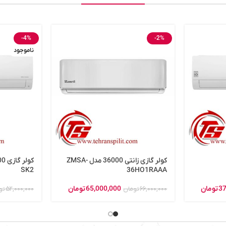
-4%
-2%
ناموجود
کولر گازی زانتی 36000 مدل ZMSA-
SK2
36HO1RAAA
37
تومان
65,000,000
تومان
66,000,000
تومان
52,000,000
تو