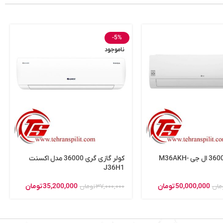
-5%
ناموجود
کولر گازی 36000 ال جی M36AKH-
کولر گازی گری 36000 مدل اکسنت
J36H1
50,000,000
تومان
35,200,000
تومان
مان
37,000,000
تومان