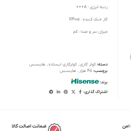
رتبه انرژی : A+++
گاز خنک کننده : R410a
میزان سر و صدا : کم
دسته:
کولر گازی
,
کولرگازی ایستاده
,
هایسنس
برچسب:
45 هزار
,
هایسنس
برند:
اشتراک گذاری:
امن
ضمانت اصالت کالا