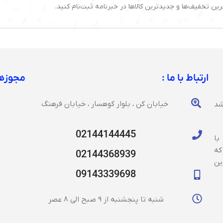
رین تخفیف‌ها و جدیدترین کالاها در خبرنامه ثبت‌نام کنید.
ارتباط با ما :
مجوزها
خیابان کن ، بلوار کوهسار ، خیابان فرهنگ
شد
02144144445
با
که
02144368939
ین
09143339698
شنبه تا پنجشنبه از 9 صبح الی 8 عصر