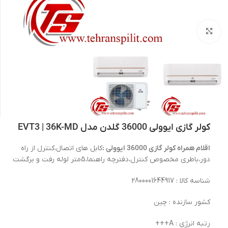
بزرگنمایی تصویر
کولر گازی ایوولی 36000 گلدن مدل EVT3 | 36K-MD
اقلام همراه کولر گازی 36000 ایوولی :
کابل های اتصال،کنترل از راه
دور،باطری مخصوص کنترل،دفترچه راهنما،5متر لوله رفت و برگشت
شناسه کالا : 2800001644917
کشور سازنده : چین
رتبه انرژی : A+++