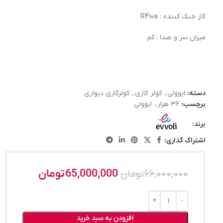
گاز خنک کننده : R410a
میزان سر و صدا : کم
دسته:
ایوولی
,
کولر گازی
,
کولرگازی دیواری
برچسب:
36 هزار
,
ایوولی
برند:
اشتراک گذاری:
65,000,000
تومان
66,000,000
تومان
افزودن به سبد خرید