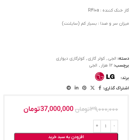
گاز خنک کننده : R410a
میزان سر و صدا : بسیار کم (سایلنت)
دسته:
الجی
,
کولر گازی
,
کولرگازی دیواری
برچسب:
12 هزار
,
الجی
برند:
اشتراک گذاری:
37,000,000
تومان
39,000,000
تومان
افزودن به سبد خرید