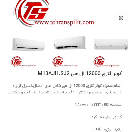
بزرگنمایی تصویر
کولر گازی 12000 ال جی M13AJH.SJ2
اقلام همراه کولر گازی 12000 ال جی :
کابل های اتصال،کنترل از راه
دور،باطری مخصوص کنترل،دفترچه راهنما،5متر لوله رفت و برگشت
شناسه کالا : 2800000197223
کشور سازنده : کره
رتبه انرژی : A+++