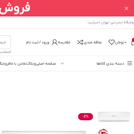
فروش ا
وشگاه اینترنتی تهران اسپلیت
0
تومان
علاقه مندی
مقایسه
ورود / ثبت نام
انتخاب
دسته بندی کالاها
صفحه اصلی
وبلاگ
تماس با ما
فروشگا
خانه
کولر گازی
کولرگازی دیواری
جنرال گلد
کولر گازی 30000 جنرال گلد پلاتینیوم
-2%