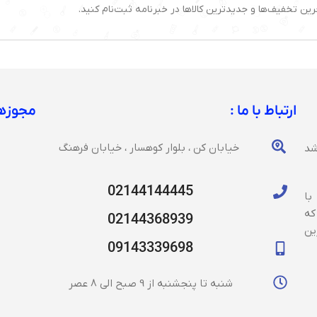
رین تخفیف‌ها و جدیدترین کالاها در خبرنامه ثبت‌نام کنید.
ارتباط با ما :
مجوزها
خیابان کن ، بلوار کوهسار ، خیابان فرهنگ
شد
02144144445
با
که
02144368939
ین
09143339698
شنبه تا پنجشنبه از 9 صبح الی 8 عصر