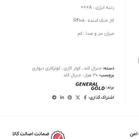
رتبه انرژی : A+++
گاز خنک کننده : R410a
میزان سر و صدا : کم
دسته:
جنرال گلد
,
کولر گازی
,
کولرگازی دیواری
برچسب:
30 هزار
,
جنرال گلد
برند:
اشتراک گذاری:
امن
ضمانت اصالت کالا