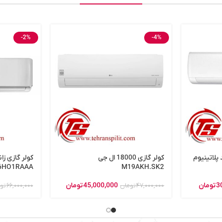
-2%
-4%
کولر گازی 18000 ال جی
6HO1RAAA
M19AKH.SK2
3
تومان
45,000,000
تومان
47,000,000
تومان
66,000,000
تو